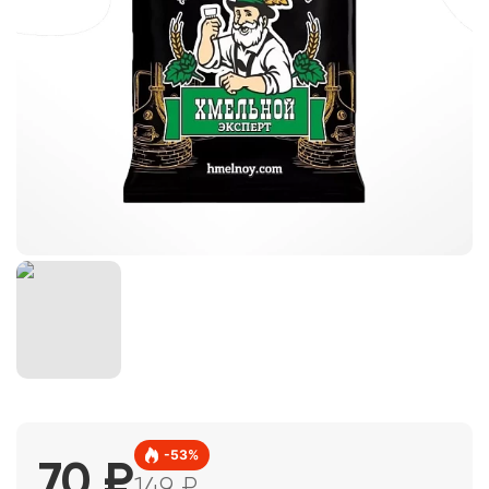
-
53
%
70
₽