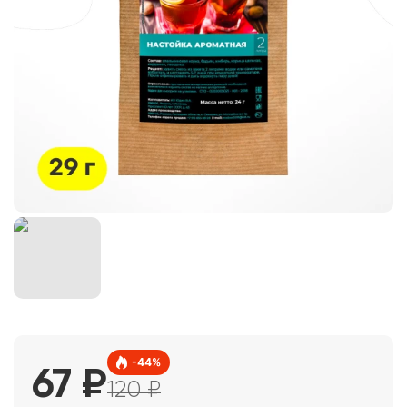
-
44
%
67
₽
120
₽