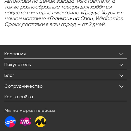
Автоклавы по ценам завода-изготовителя, а
также разнообразные товары для хобби вы
найдёте в интернет-магазине
«Градус Хаус»
и в
нашем магазине
«Геликон» на Озон
, Wildberries.
Сроки доставки в ваш город – от 2 дней.
Компания
О нас
Покупатель
Бренды
Личный кабинет
Блог
Лицензии
Корзина
Реквизиты
Все статьи
Сотрудничество
Избранное
Правовая информация
Рецепты
Доставка
Оптовым покупателям
Карта сайта
Контакты
О товарах
Оплата
Поставщикам
Вакансии
Новости
Возврат товара
Мы на маркетплейсах
Арендодателям
Сервисный центр
Блогерам
Как заказать