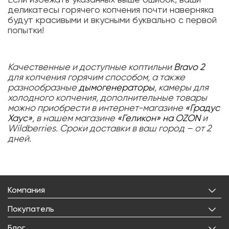
деликатесы горячего копчения почти наверняка
будут красивыми и вкусными буквально с первой
попытки!
Качественные и доступные коптильни
Bravo 2
для копчения горячим способом, а также
разнообразные
дымогенераторы
, камеры для
холодного копчения, дополнительные товары
можно приобрести в интернет-магазине
«Градус
Хаус»
, в нашем магазине
«Геликон» на OZON
и
Wildberries. Сроки доставки в ваш город – от 2
дней.
Компания
О нас
Покупатель
Бренды
Личный кабинет
Блог