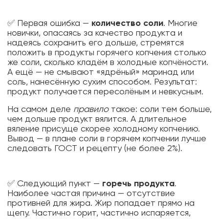
✅ Первая ошибка —
количество соли
. Многие
новички, опасаясь за качество продукта и
надеясь сохранить его дольше, стремятся
положить в продукты горячего копчения столько
же соли, сколько кладём в холодные копчёности.
А ещё — не смывают «ядрёный» маринад или
соль, нанесённую сухим способом. Результат:
продукт получается пересолёным и невкусным.
На самом деле
правило
такое: соли тем больше,
чем дольше продукт вялится. А длительное
вяление присуще скорее холодному копчению.
Вывод — в плане соли в горячем копчении лучше
следовать ГОСТ и рецепту (не более 2%).
✅ Следующий пункт —
горечь продукта
.
Наиболее частая причина — отсутствие
противней для жира. Жир попадает прямо на
щепу. Частично горит, частично испаряется,