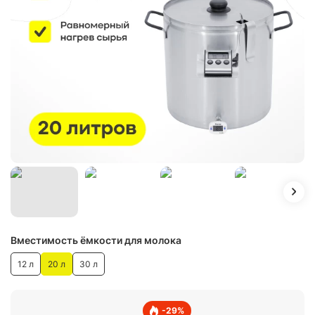
Вместимость ёмкости для молока
12 л
20 л
30 л
-
29
%