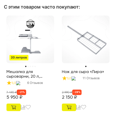
С этим товаром часто покупают
:
Мешалка для
Нож для сыра «Лира»
сыроварни, 20 л,
11
Отзывов
5,0
реверсивная
6
Отзывов
5,0
7 490
₽
2 990
₽
-
21
%
-
28
%
5 950
₽
2 150
₽