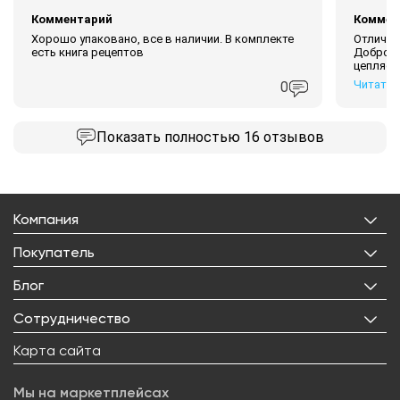
Комментарий
Коммен
Хорошо упаковано, все в наличии. В комплекте
Отлична
есть книга рецептов
Добротн
цепляет
Читать 
0
Показать
полностью 16 отзывов
Компания
О нас
Покупатель
Бренды
Личный кабинет
Блог
Лицензии
Корзина
Реквизиты
Все статьи
Сотрудничество
Избранное
Правовая информация
Рецепты
Доставка
Оптовым покупателям
Карта сайта
Контакты
О товарах
Оплата
Поставщикам
Вакансии
Новости
Возврат товара
Мы на маркетплейсах
Арендодателям