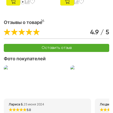
16
Отзывы о товаре
4.9 / 5
Оставить отзыв
Фото покупателей
Лариса Б.
25 июня 2024
Людмила
5.0