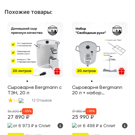
Похожие товары
:
Сыроварня Bergmann с
Сыроварня Bergmann
ТЭН, 20 л
20 л + набор
"Свободные руки"
12
Отзывов
5,0
36 200
₽
37 850
₽
-
23
%
-
31
%
27 890
₽
25 990
₽
от 6 973 ₽
в Сплит
от 6 498 ₽
в Сплит